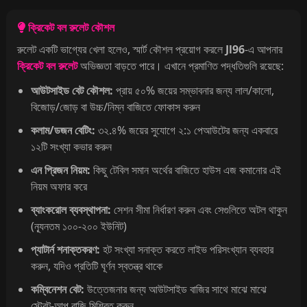
ক্রিকেট বল রুলেট কৌশল
রুলেট একটি ভাগ্যের খেলা হলেও, স্মার্ট কৌশল প্রয়োগ করলে
Jl96
-এ আপনার
ক্রিকেট বল রুলেট
অভিজ্ঞতা বাড়তে পারে। এখানে প্রমাণিত পদ্ধতিগুলি রয়েছে:
আউটসাইড বেট কৌশল:
প্রায় ৫০% জয়ের সম্ভাবনার জন্য লাল/কালো,
বিজোড়/জোড় বা উচ্চ/নিম্ন বাজিতে ফোকাস করুন
কলাম/ডজন বেটিং:
৩২.৪% জয়ের সুযোগে ২:১ পেআউটের জন্য একবারে
১২টি সংখ্যা কভার করুন
এন প্রিজন নিয়ম:
কিছু টেবিল সমান অর্থের বাজিতে হাউস এজ কমানোর এই
নিয়ম অফার করে
ব্যাংকরোল ব্যবস্থাপনা:
সেশন সীমা নির্ধারণ করুন এবং সেগুলিতে অটল থাকুন
(ন্যূনতম ১০০-২০০ ইউনিট)
প্যাটার্ন শনাক্তকরণ:
হট সংখ্যা সনাক্ত করতে লাইভ পরিসংখ্যান ব্যবহার
করুন, যদিও প্রতিটি ঘূর্ণন স্বতন্ত্র থাকে
কম্বিনেশন বেট:
উত্তেজনার জন্য আউটসাইড বাজির সাথে মাঝে মাঝে
স্ট্রেট-আপ বাজি মিশ্রিত করুন