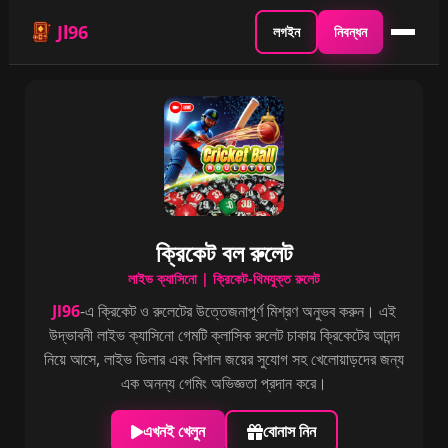
Jl96
লগইন
নিবন্ধন
ক্রিকেট বল রুলেট
লাইভ ক্যাসিনো | ক্রিকেট-থিমযুক্ত রুলেট
Jl96
-এ ক্রিকেট ও রুলেটের উত্তেজনাপূর্ণ মিশ্রণ অনুভব করুন। এই
উদ্ভাবনী লাইভ ক্যাসিনো গেমটি ক্লাসিক রুলেট চাকায় ক্রিকেটের আনন্দ
নিয়ে আসে, লাইভ ডিলার এবং বিশাল জয়ের সুযোগ সহ খেলোয়াড়দের জন্য
এক অনন্য গেমিং অভিজ্ঞতা প্রদান করে।
এখনই খেলুন
বোনাস নিন