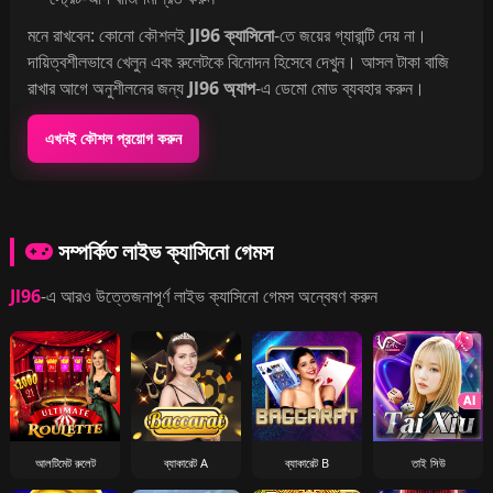
মনে রাখবেন: কোনো কৌশলই
Jl96 ক্যাসিনো
-তে জয়ের গ্যারান্টি দেয় না।
দায়িত্বশীলভাবে খেলুন এবং রুলেটকে বিনোদন হিসেবে দেখুন। আসল টাকা বাজি
রাখার আগে অনুশীলনের জন্য
Jl96 অ্যাপ
-এ ডেমো মোড ব্যবহার করুন।
এখনই কৌশল প্রয়োগ করুন
সম্পর্কিত লাইভ ক্যাসিনো গেমস
Jl96
-এ আরও উত্তেজনাপূর্ণ লাইভ ক্যাসিনো গেমস অন্বেষণ করুন
আলটিমেট রুলেট
ব্যাকারেট A
ব্যাকারেট B
তাই সিউ