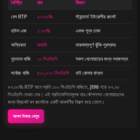
বৈশিষ্ট্য
মান
বিবরণ
বেস RTP
৯৭.৩০%
স্ট্যান্ডার্ড ইউরোপীয় রুলেট
হাউস এজ
২.৭০%
একক শূন্য চাকা
অস্থিরতা
মাঝারি
ভারসাম্যপূর্ণ ঝুঁকি-পুরস্কার
ন্যূনতম বাজি
১০ পিএইচপি
সকল খেলোয়াড়ের জন্য সহজলভ্য
সর্বোচ্চ বাজি
৫০০,০০০ পিএইচপি
হাই রোলার বান্ধব
৯৭.৩০% RTP মানে প্রতি ১০০ পিএইচপি বাজিতে,
Jl96
গড়ে ৯৭.৩০
পিএইচপি ফেরত দেয়। এই প্রতিযোগিতামূলক হার কৌশলগত খেলোয়াড়দের
জন্য ক্রিকেট বল রুলেটকে একটি আকর্ষণীয় বিকল্প করে তোলে।
আসল টাকায় খেলুন