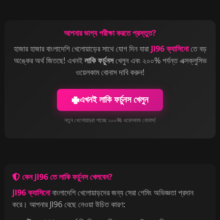
আপনার ভাগ্য পরীক্ষা করতে প্রস্তুত?
হাজার হাজার বাংলাদেশি খেলোয়াড়ের সাথে যোগ দিন যারা
Jl96 ক্যাসিনো
তে বড়
অঙ্কের অর্থ জিতছে! এখনই
লাকি ফর্চুনস
খেলুন এবং ২০০% পর্যন্ত এক্সক্লুসিভ
ওয়েলকাম বোনাস দাবি করুন!
এখনই লাকি ফর্চুনস খেলুন
নতুন খেলোয়াড়রা পাচ্ছে ২০০% ওয়েলকাম বোনাস!
কেন Jl96 তে লাকি ফর্চুনস খেলবেন?
Jl96 ক্যাসিনো
বাংলাদেশি খেলোয়াড়দের জন্য সেরা গেমিং অভিজ্ঞতা প্রদান
করে। আপনার Jl96 বেছে নেওয়া উচিত কারণ: