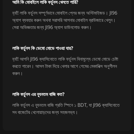
আমি কি মোবাইলে লাকি ফর্চুনস খেলতে পারি?
হ্যাঁ! লাকি ফর্চুনস সম্পূর্ণভাবে মোবাইল প্লের জন্য অপ্টিমাইজড। Jl96
অ্যাপ ব্যবহার করুন অথবা সরাসরি আপনার মোবাইল ব্রাউজারে খেলুন।
সেরা অভিজ্ঞতার জন্য Jl96 অ্যাপ ডাউনলোড করুন।
লাকি ফর্চুনস কি ডেমো মোডে পাওয়া যায়?
হ্যাঁ! আপনি Jl96 ক্যাসিনোতে লাকি ফর্চুনস বিনামূল্যে ডেমো মোডে চেষ্টা
করতে পারেন। আসল টাকা দিয়ে খেলার আগে গেমের মেকানিক্স অনুশীলন
করুন।
লাকি ফর্চুনস এর ন্যূনতম বাজি কত?
লাকি ফর্চুনস এ ন্যূনতম বাজি প্রতি স্পিনে ১ BDT, যা Jl96 ক্যাসিনোতে
সব বাজেটের খেলোয়াড়দের জন্য সহজলভ্য।